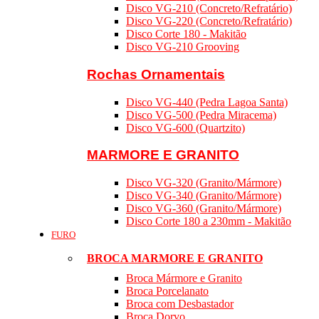
Disco VG-210 (Concreto/Refratário)
Disco VG-220 (Concreto/Refratário)
Disco Corte 180 - Makitão
Disco VG-210 Grooving
Rochas Ornamentais
Disco VG-440 (Pedra Lagoa Santa)
Disco VG-500 (Pedra Miracema)
Disco VG-600 (Quartzito)
MARMORE E GRANITO
Disco VG-320 (Granito/Mármore)
Disco VG-340 (Granito/Mármore)
Disco VG-360 (Granito/Mármore)
Disco Corte 180 a 230mm - Makitão
FURO
BROCA MARMORE E GRANITO
Broca Mármore e Granito
Broca Porcelanato
Broca com Desbastador
Broca Dorvo