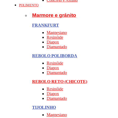
Concreto e Asfalto
POLIMENTO
Marmore e gránito
FRANKFURT
Magnesiano
Resinóide
Diapox
Diamantado
REBOLO POLIBORDA
Resinóide
Diapox
Diamantado
REBOLO RETO (CHICOTE)
Resinóide
Diapox
Diamantado
TIJOLINHO
Magnesiano