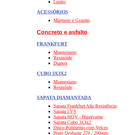
Lustro
ACESSÓRIOS
Mármore e Granito
Concreto e asfalto
FRANKFURT
Magnesiano
Resinóide
Diapox
CUBO 3X3X2
Magnesiano
Resinóide
SAPATA DIAMANTADA
Sapata Frankfurt Alta Resistência
Sapata LVS
Sapata HQV - Husqvarna
Sapata Cubo 3x3x2
Disco Polimento com Velcro
Prato Desbaste 270 / 290mm