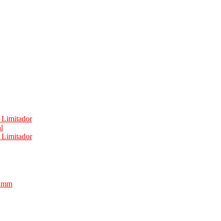
 Limitador
l
 Limitador
,2mm