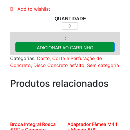
Add to wishlist
Disco
Corte
180
-
ADICIONAR AO CARRINHO
Makitão
Categorias:
Corte
,
Corte e Perfuração de
quantidade
Concreto
,
Disco Concreto asfalto
,
Sem categoria
Produtos relacionados
Broca Integral Rosca
Adaptador Fêmea M41
5/8″ – Concreto
x Macho 5/8″