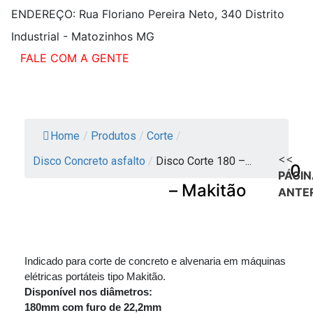
ENDEREÇO:
Rua Floriano Pereira Neto, 340 Distrito
Industrial - Matozinhos MG
FALE COM A GENTE
Home
/
Produtos
/
Corte
/
<<
Disco Concreto asfalto
/
Disco Corte 180 –...
Disco Corte 180
PÁGIN
– Makitão
ANTE
Indicado para corte de concreto e alvenaria em máquinas
elétricas portáteis tipo Makitão.
Disponível nos diâmetros:
180mm com furo de 22,2mm