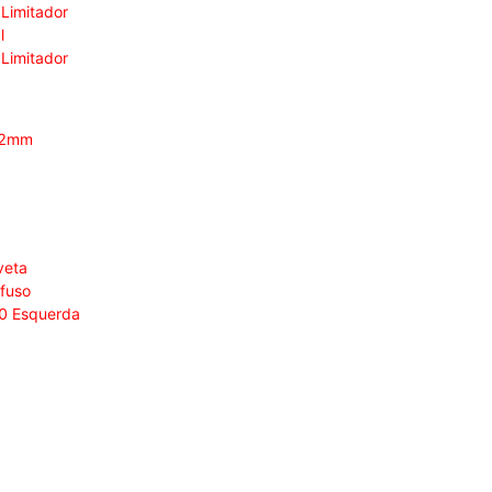
 Limitador
l
 Limitador
2,2mm
veta
afuso
20 Esquerda