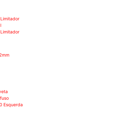
 Limitador
l
 Limitador
2,2mm
veta
afuso
20 Esquerda