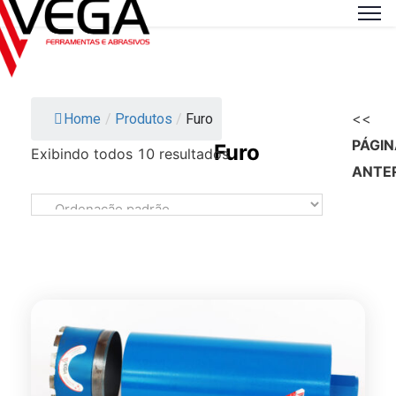
<<
Home
/
Produtos
/
Furo
PÁGIN
Furo
Exibindo todos 10 resultados
ANTE