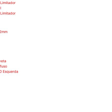
 Limitador
l
 Limitador
2,2mm
veta
afuso
20 Esquerda