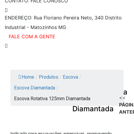
CONTATO:
FALE CONOSCO
ENDEREÇO:
Rua Floriano Pereira Neto, 340 Distrito
Industrial - Matozinhos MG
FALE COM A GENTE
Home
/
Produtos
/
Escova
/
Escova Diamantada
/
Escova Rotativa
<<
Escova Rotativa 125mm Diamantada
125mm
PÁGIN
Diamantada
ANTE
Indicada para escovações agressivas, promovendo