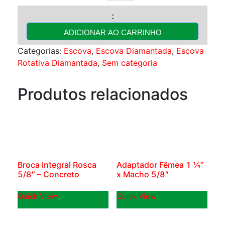
Rotativa
125mm
Diamantada
ADICIONAR AO CARRINHO
quantidade
Categorias:
Escova
,
Escova Diamantada
,
Escova
Rotativa Diamantada
,
Sem categoria
Produtos relacionados
Broca Integral Rosca
Adaptador Fêmea 1 ¼”
5/8″ – Concreto
x Macho 5/8″
Quick View
Quick View